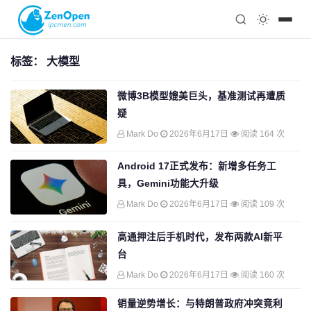
注册
科技
编程
标签：
大模型
心理
微博3B模型媲美巨头，基准测试再遭质
疑
Mark Do
2026年6月17日
阅读 164 次
Android 17正式发布：新增多任务工
具，Gemini功能大升级
Mark Do
2026年6月17日
阅读 109 次
高通押注后手机时代，发布两款AI新平
台
Mark Do
2026年6月17日
阅读 160 次
销量逆势增长：与特朗普政府冲突竟利