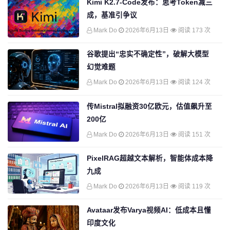
Kimi K2.7-Code发布：思考Token减三
成，基准引争议
Mark Do
2026年6月13日
阅读 173 次
谷歌提出“忠实不确定性”，破解大模型
幻觉难题
Mark Do
2026年6月13日
阅读 124 次
传Mistral拟融资30亿欧元，估值飙升至
200亿
Mark Do
2026年6月13日
阅读 151 次
PixelRAG超越文本解析，智能体成本降
九成
Mark Do
2026年6月13日
阅读 119 次
Avataar发布Varya视频AI：低成本且懂
印度文化