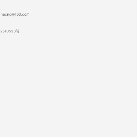
acnd@163.com
02510533号