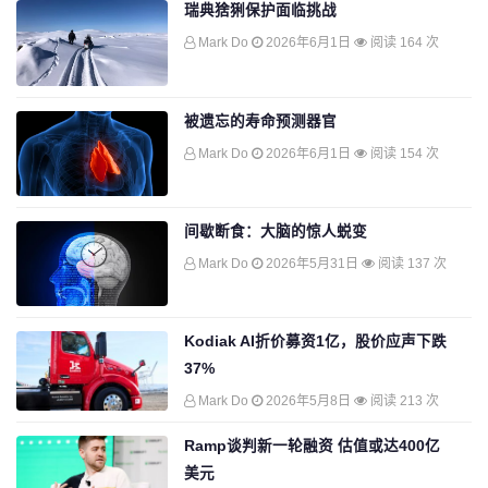
瑞典猞猁保护面临挑战
Mark Do
2026年6月1日
阅读 164 次
被遗忘的寿命预测器官
Mark Do
2026年6月1日
阅读 154 次
间歇断食：大脑的惊人蜕变
Mark Do
2026年5月31日
阅读 137 次
Kodiak AI折价募资1亿，股价应声下跌
37%
Mark Do
2026年5月8日
阅读 213 次
Ramp谈判新一轮融资 估值或达400亿
美元