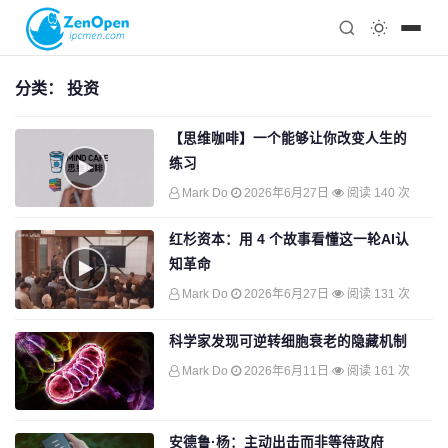
注册
科技
编程
分类：
投资
心理
【思维咖啡】一个能够让你改变人生的
练习
Mark Do
2026年6月27日
阅读 140 次
红杉资本：用 4 个故事看懂这一轮AI认
知革命
Mark Do
2026年6月27日
阅读 131 次
科学家发现可逆转细胞衰老的隐藏机制
Mark Do
2026年6月11日
阅读 161 次
安德鲁·杨：主动出击而非等待政府