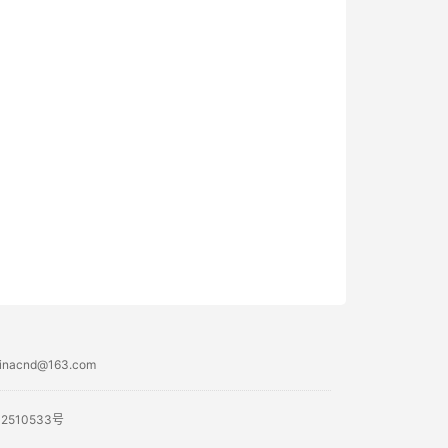
acnd@163.com
02510533号