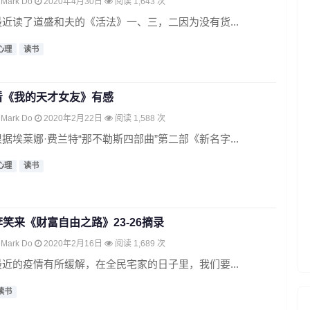
Mark Do
2020年4月30日
阅读 1,643 次
最近读了道盛和夫的《活法》一、三，二因为没有货...
心理
读书
看《我的天才女友》有感
Mark Do
2020年2月22日
阅读 1,588 次
根据埃莱娜·费兰特“那不勒斯四部曲”第二部《新名字...
心理
读书
李笑来《财富自由之路》23-26摘录
Mark Do
2020年2月16日
阅读 1,689 次
最近的疫情有所缓解，在全民宅家的日子里，我们要...
读书