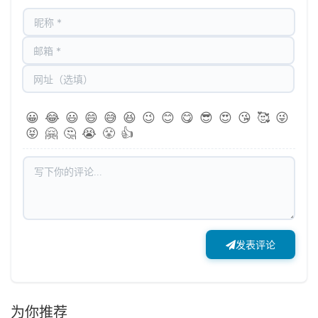
😀
😂
😃
😄
😅
😆
😉
😊
😋
😎
😍
😘
🥰
😜
😝
🤗
🤔
😭
😤
👍
发表评论
为你推荐