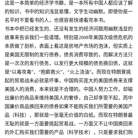
这是一本简单的经济学书籍，是一本所有中国人都应该了解
的知识，书中的知识浅显易懂，文字生动幽默。即使你是一
名平时不爱看书的人，也很容易快速看完本书。
书本中把已经发生的、还没有发生的经济问题用幽默浅显的
故事来告诉我们一些道理。特别是2008年美国次级债危机的
本质做了剖析，表面上看这是房地产市场的泡沫，但实质上
是美国无限制的发行债券，债务消费导致的，而解决方法只
是一次次的发行债务，以发行更大规模的债务换旧债，这就
是“以毒攻毒”、“抱薪救火”、“火上浇油”。而现在特朗普挑
起的贸易战未必就是坏事，中国购买庞大的美国债券来支撑
美国人的消费，本来就是不合理的。中国人努力工作，却输
出廉价的商品来维持美国人的奢侈，自己却享受不起，而中
国廉价商品换回来的债券如果不能购买我们所需要的美国产
品（科技），那就是一张毫无价值的白纸。而现在特朗普最
无耻的就是一方面要挑起贸易战，一方面又不让中国换回来
的外汇购买我们需要的产品（科学技术），只是要求我们购