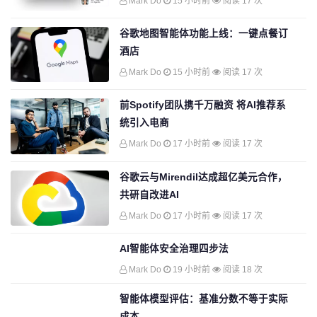
Mark Do
15 小时前
阅读 17 次
谷歌地图智能体功能上线：一键点餐订
酒店
Mark Do
15 小时前
阅读 17 次
前Spotify团队携千万融资 将AI推荐系
统引入电商
Mark Do
17 小时前
阅读 17 次
谷歌云与Mirendil达成超亿美元合作，
共研自改进AI
Mark Do
17 小时前
阅读 17 次
AI智能体安全治理四步法
Mark Do
19 小时前
阅读 18 次
智能体模型评估：基准分数不等于实际
成本