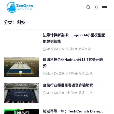
注册
科技
编程
分类：
科技
心理
边缘计算新选择：Liquid AI小型模型赋
能端侧智能
Mark Do
5 小时前
阅读 9 次
国防科技企业Hadrian获13.7亿美元融
资
Mark Do
9 小时前
阅读 11 次
金融行业频遭黑客语音诈骗勒索
Mark Do
9 小时前
阅读 11 次
错过再等一年：TechCrunch Disrupt