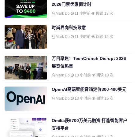
2026门票优惠倒计时
Mark Do
11 小时前
阅读 13 次
时尚界向科技致意
Mark Do
11 小时前
阅读 15 次
万目聚焦：TechCrunch Disrupt 2026
展览位热售
Mark Do
13 小时前
阅读 18 次
OpenAI高端智能音箱定价300-400美元
Mark Do
13 小时前
阅读 15 次
Omilia获6700万美元融资 打造智能客户
支持平台