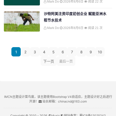
Mark Do
2026年8月6日
阅读 22 次
沙特阿美注资印度初创企业 赋能亚洲水
稻节水技术
Mark Do
2026年8月6日
阅读 21 次
1
2
3
4
5
6
7
8
9
10
下一页
最后一页
IMCN主题设计菜鸟度，该主题使用Bootstrap V4自适应，主题设计好之后进行
开源！
站长邮箱：chinacnd@163.com
Copyright © 2010 - 2026
Music
网站备案：
蜀ICP备12025242