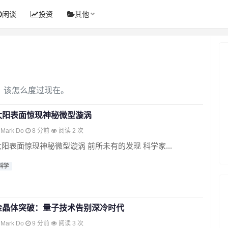
闲谈
投资
其他
，该怎么度过现在。
太阳表面惊现神秘微型漩涡
Mark Do
8 分前
阅读 2 次
太阳表面惊现神秘微型漩涡 前所未有的发现 科学家...
科学
金晶体突破：量子技术告别深冷时代
Mark Do
9 分前
阅读 3 次