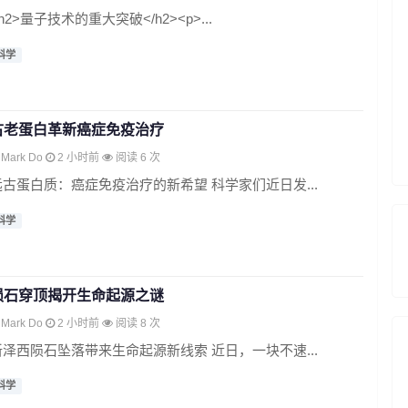
h2>量子技术的重大突破</h2><p>...
科学
古老蛋白革新癌症免疫治疗
Mark Do
2 小时前
阅读 6 次
远古蛋白质：癌症免疫治疗的新希望 科学家们近日发...
科学
陨石穿顶揭开生命起源之谜
Mark Do
2 小时前
阅读 8 次
新泽西陨石坠落带来生命起源新线索 近日，一块不速...
科学