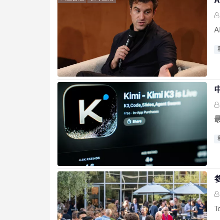
A
最
T