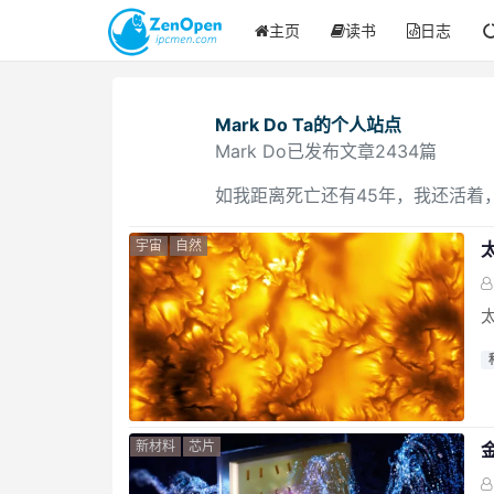
主页
读书
日志
Mark Do
Ta的个人站点
Mark Do已发布文章2434篇
如我距离死亡还有45年，我还活着
宇宙
自然
新材料
芯片