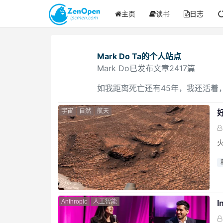
主页
读书
日志
Mark Do
Ta的个人站点
Mark Do已发布文章2417篇
如我距离死亡还有45年，我还活着
宇宙
自然
航天
Anthropic
人工智能
I