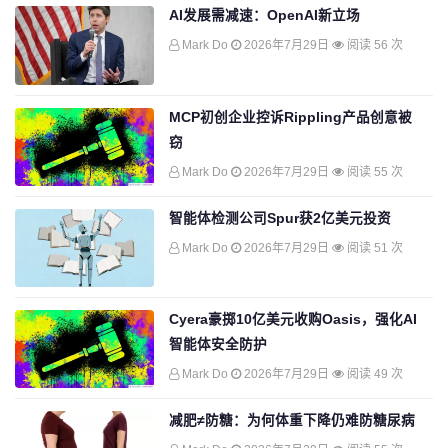
AI发展需减速：OpenAI新立场
Mark Do
2026年7月29日
阅读 56 次
MCP初创企业控诉Rippling产品创意被
窃
Mark Do
2026年7月29日
阅读 55 次
智能体检测公司Spur获2亿美元投资
Mark Do
2026年7月29日
阅读 51 次
Cyera豪掷10亿美元收购Oasis，强化AI
智能体安全防护
Mark Do
2026年7月29日
阅读 49 次
减肥≠防糖：为何体重下降仍难防糖尿病