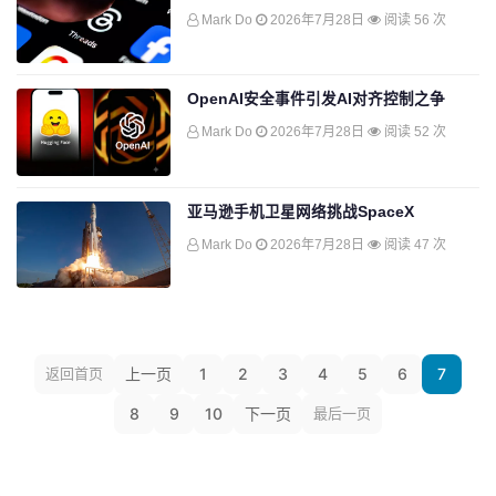
Mark Do
2026年7月28日
阅读 56 次
OpenAI安全事件引发AI对齐控制之争
Mark Do
2026年7月28日
阅读 52 次
亚马逊手机卫星网络挑战SpaceX
Mark Do
2026年7月28日
阅读 47 次
返回首页
上一页
1
2
3
4
5
6
7
8
9
10
下一页
最后一页