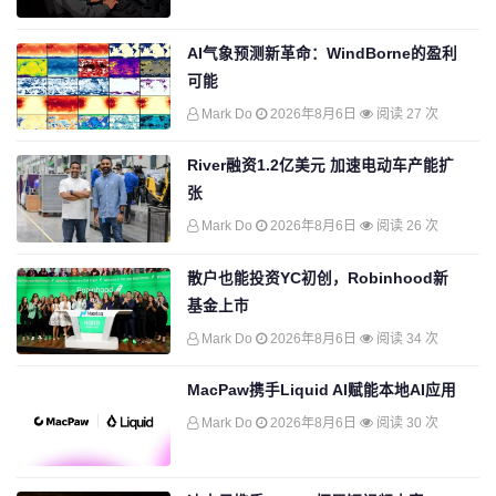
AI气象预测新革命：WindBorne的盈利
可能
Mark Do
2026年8月6日
阅读 27 次
River融资1.2亿美元 加速电动车产能扩
张
Mark Do
2026年8月6日
阅读 26 次
散户也能投资YC初创，Robinhood新
基金上市
Mark Do
2026年8月6日
阅读 34 次
MacPaw携手Liquid AI赋能本地AI应用
Mark Do
2026年8月6日
阅读 30 次