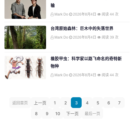
输
Mark Do
2026年8月4日
阅读 44 次
台湾原始森林：巨木中的失落世界
Mark Do
2026年8月4日
阅读 39 次
橡胶甲虫：科学家以路飞命名的奇特新
物种
Mark Do
2026年8月4日
阅读 44 次
返回首页
上一页
1
2
3
4
5
6
7
8
9
10
下一页
最后一页