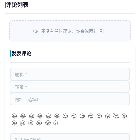
评论列表
还没有任何评论，你来说两句吧！
发表评论
😀
😂
😃
😄
😅
😆
😉
😊
😋
😎
😍
😘
🥰
😜
😝
🤗
🤔
😭
😤
👍