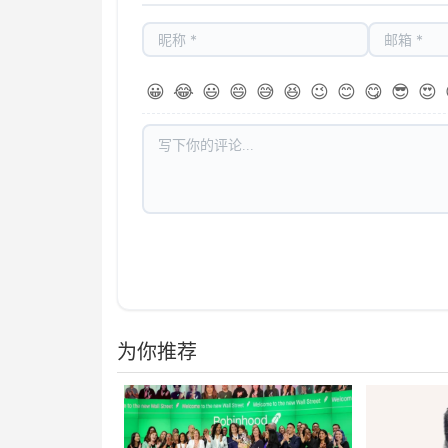
😀
😂
😃
😄
😅
😆
😉
😊
😋
😎
😍
为你推荐