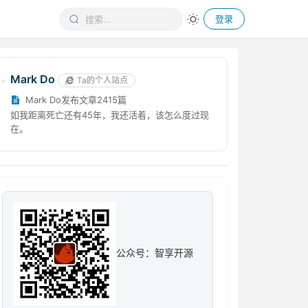
登录
Mark Do
Ta的个人站点
Mark Do发布文章2415篇
如我距离死亡还有45年，我还活着，该怎么度过现
在。
公众号：智享开源