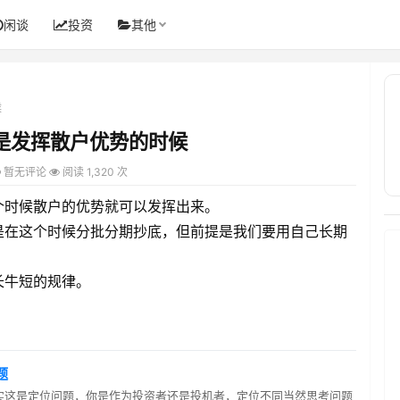
闲谈
投资
其他
候
是发挥散户优势的时候
暂无评论
阅读 1,320 次
个时候散户的优势就可以发挥出来。
是在这个时候分批分期抄底，但前提是我们要用自己长期
长牛短的规律。
题
实这是定位问题，你是作为投资者还是投机者，定位不同当然思考问题