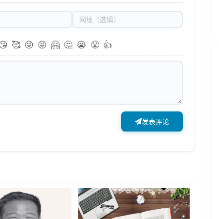
😘
🥰
😜
😝
🤗
🤔
😭
😤
👍
发表评论