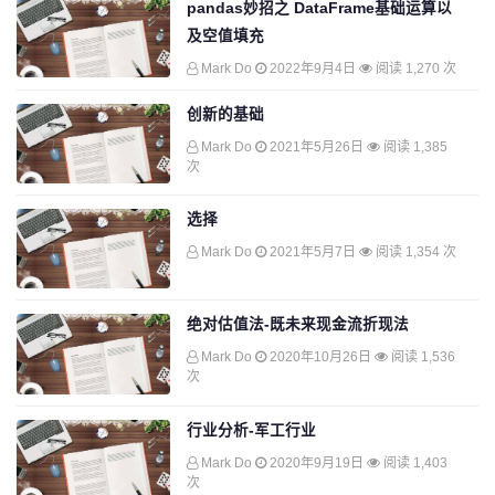
pandas妙招之 DataFrame基础运算以
及空值填充
Mark Do
2022年9月4日
阅读 1,270 次
创新的基础
Mark Do
2021年5月26日
阅读 1,385
次
选择
Mark Do
2021年5月7日
阅读 1,354 次
绝对估值法-既未来现金流折现法
Mark Do
2020年10月26日
阅读 1,536
次
行业分析-军工行业
Mark Do
2020年9月19日
阅读 1,403
次