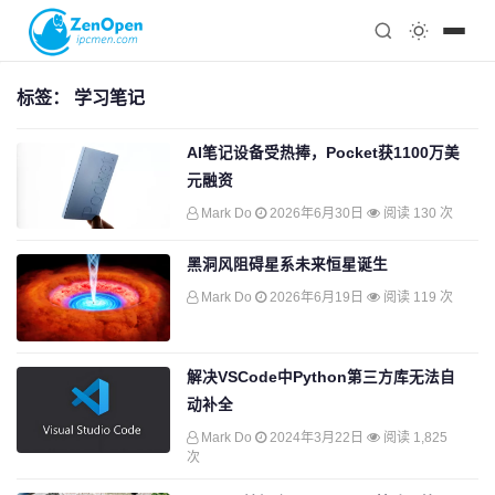
注册
科技
编程
标签：
学习笔记
心理
AI笔记设备受热捧，Pocket获1100万美
元融资
Mark Do
2026年6月30日
阅读 130 次
黑洞风阻碍星系未来恒星诞生
Mark Do
2026年6月19日
阅读 119 次
解决VSCode中Python第三方库无法自
动补全
Mark Do
2024年3月22日
阅读 1,825
次