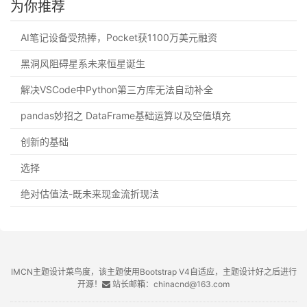
为你推荐
AI笔记设备受热捧，Pocket获1100万美元融资
黑洞风阻碍星系未来恒星诞生
解决VSCode中Python第三方库无法自动补全
pandas妙招之 DataFrame基础运算以及空值填充
创新的基础
选择
绝对估值法-既未来现金流折现法
IMCN主题设计菜鸟度，该主题使用Bootstrap V4自适应，主题设计好之后进行
开源！
站长邮箱：chinacnd@163.com