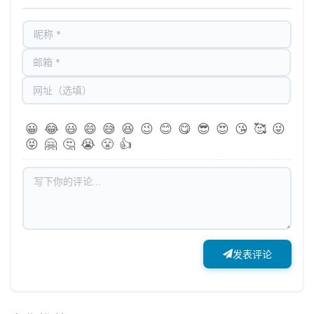
😀
😂
😃
😄
😅
😆
😉
😊
😋
😎
😍
😘
🥰
😜
😝
🤗
🤔
😭
😤
👍
发表评论