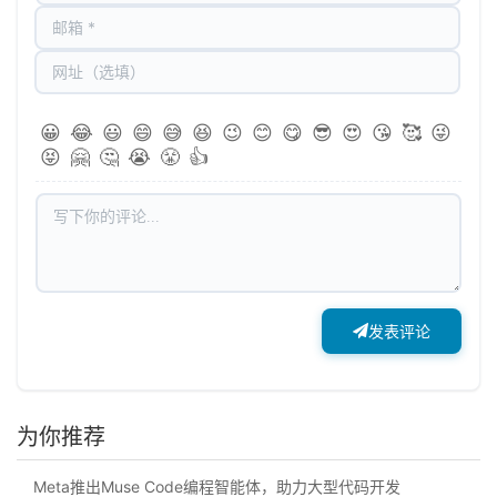
😀
😂
😃
😄
😅
😆
😉
😊
😋
😎
😍
😘
🥰
😜
😝
🤗
🤔
😭
😤
👍
发表评论
为你推荐
Meta推出Muse Code编程智能体，助力大型代码开发