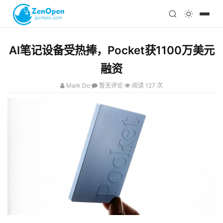
注册
科技
编程
AI笔记设备受热捧，Pocket获1100万美元
心理
融资
Mark Do
暂无评论
阅读 127 次