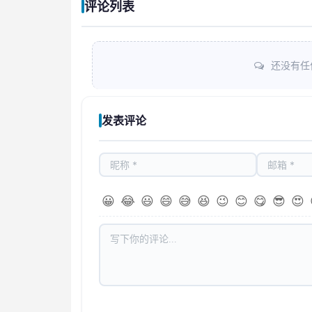
评论列表
还没有任
发表评论
😀
😂
😃
😄
😅
😆
😉
😊
😋
😎
😍