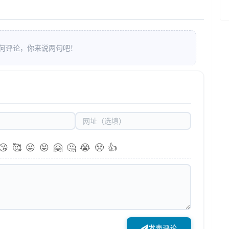
何评论，你来说两句吧！
😘
🥰
😜
😝
🤗
🤔
😭
😤
👍
发表评论