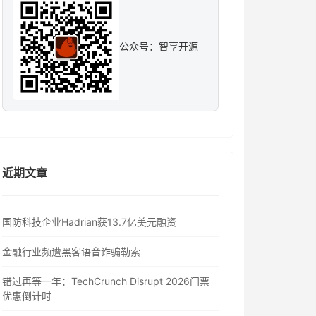
公众号：智享开源
近期文章
国防科技企业Hadrian获13.7亿美元融资
金融行业频遭黑客语音诈骗勒索
错过再等一年：TechCrunch Disrupt 2026门票
优惠倒计时