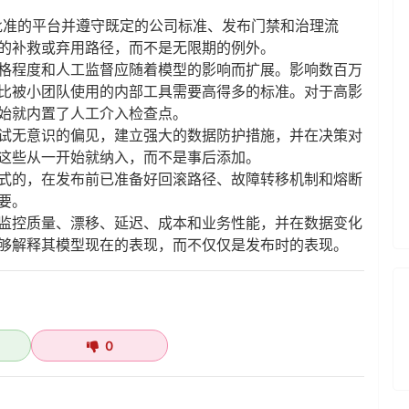
用批准的平台并遵守既定的公司标准、发布门禁和治理流
的补救或弃用路径，而不是无限期的例外。
格程度和人工监督应随着模型的影响而扩展。影响数百万
比被小团队使用的内部工具需要高得多的标准。对于高影
始就内置了人工介入检查点。
试无意识的偏见，建立强大的数据防护措施，并在决策对
这些从一开始就纳入，而不是事后添加。
式的，在发布前已准备好回滚路径、故障转移机制和熔断
要。
监控质量、漂移、延迟、成本和业务性能，并在数据变化
够解释其模型现在的表现，而不仅仅是发布时的表现。
0