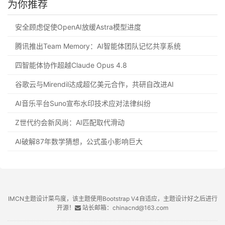
为你推荐
安全顾虑促使OpenAI放缓Astra模型进度
腾讯推出Team Memory：AI智能体团队记忆共享系统
四智能体协作超越Claude Opus 4.8
谷歌云与Mirendil达成超亿美元合作，共研自改进AI
AI音乐平台Suno宣布水印技术应对法律纠纷
Z世代约会新风尚：AI匹配取代滑动
AI破解87年数学猜想，公式虽小影响巨大
IMCN主题设计菜鸟度，该主题使用Bootstrap V4自适应，主题设计好之后进行
开源！
站长邮箱：chinacnd@163.com