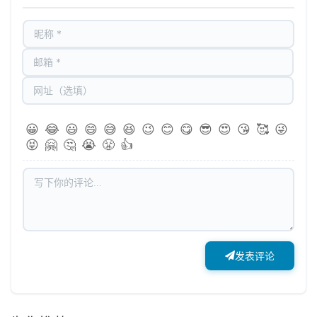
😀
😂
😃
😄
😅
😆
😉
😊
😋
😎
😍
😘
🥰
😜
😝
🤗
🤔
😭
😤
👍
发表评论