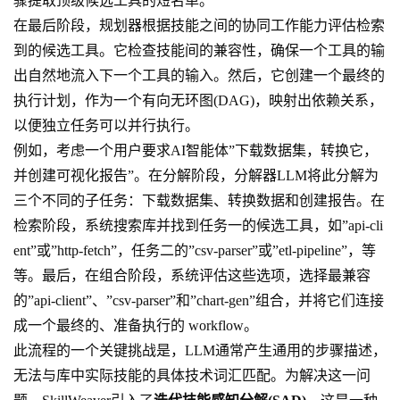
骤提取顶级候选工具的短名单。
在最后阶段，规划器根据技能之间的协同工作能力评估检索
到的候选工具。它检查技能间的兼容性，确保一个工具的输
出自然地流入下一个工具的输入。然后，它创建一个最终的
执行计划，作为一个有向无环图(DAG)，映射出依赖关系，
以便独立任务可以并行执行。
例如，考虑一个用户要求AI智能体”下载数据集，转换它，
并创建可视化报告”。在分解阶段，分解器LLM将此分解为
三个不同的子任务：下载数据集、转换数据和创建报告。在
检索阶段，系统搜索库并找到任务一的候选工具，如”api-cli
ent”或”http-fetch”，任务二的”csv-parser”或”etl-pipeline”，等
等。最后，在组合阶段，系统评估这些选项，选择最兼容
的”api-client”、”csv-parser”和”chart-gen”组合，并将它们连接
成一个最终的、准备执行的 workflow。
此流程的一个关键挑战是，LLM通常产生通用的步骤描述，
无法与库中实际技能的具体技术词汇匹配。为解决这一问