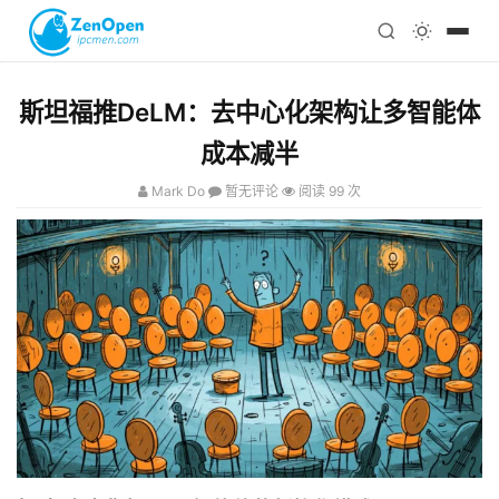
注册
科技
编程
斯坦福推DeLM：去中心化架构让多智能体
心理
成本减半
Mark Do
暂无评论
阅读 99 次