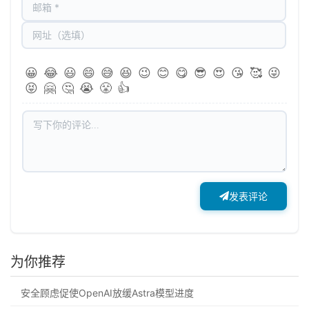
😀
😂
😃
😄
😅
😆
😉
😊
😋
😎
😍
😘
🥰
😜
😝
🤗
🤔
😭
😤
👍
发表评论
为你推荐
安全顾虑促使OpenAI放缓Astra模型进度