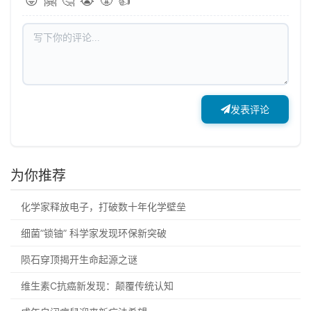
😝
🤗
🤔
😭
😤
👍
发表评论
为你推荐
化学家释放电子，打破数十年化学壁垒
细菌”锁铀” 科学家发现环保新突破
陨石穿顶揭开生命起源之谜
维生素C抗癌新发现：颠覆传统认知