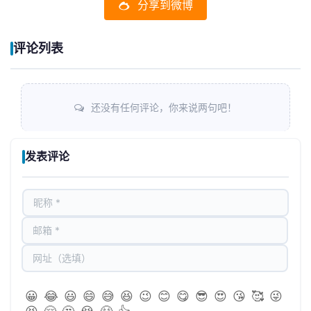
分享到微博
评论列表
还没有任何评论，你来说两句吧！
发表评论
😀
😂
😃
😄
😅
😆
😉
😊
😋
😎
😍
😘
🥰
😜