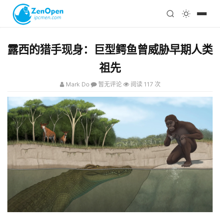
注册
科技
编程
露西的猎手现身：巨型鳄鱼曾威胁早期人类
心理
祖先
Mark Do
暂无评论
阅读 117 次