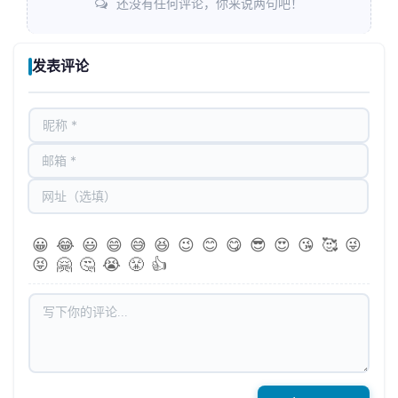
还没有任何评论，你来说两句吧！
发表评论
😀
😂
😃
😄
😅
😆
😉
😊
😋
😎
😍
😘
🥰
😜
😝
🤗
🤔
😭
😤
👍