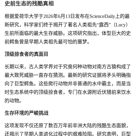
史前生态的残酷真相
根据爱荷华大学于2026年6月13日发布在ScienceDaily上的最
新研究，科学家们终于揭开了著名人类祖先“露西”（Lucy）
生前所面临的最大生存威胁。这项研究指出，体型巨大的史
前鳄鱼曾是早期人类祖先最可怕的噩梦。
顶级掠食者的真面目
长期以来，古人类学界对于究竟何种动物对南方古猿构成了
最大致死威胁一直存在猜测。最新的研究证据将矛头明确指
向了巨型鳄鱼。这些爬行动物并非普通的水中霸主，而是当
时生态系统中的顶级掠食者，专门在水源附近伏猎前来饮水
的动物。
生存环境的严峻挑战
这项发现不仅还原了数百万年前非洲大陆的残酷生态面貌，
还揭示了早期人类进化过程中的艰难险阻。研究表明，巨型