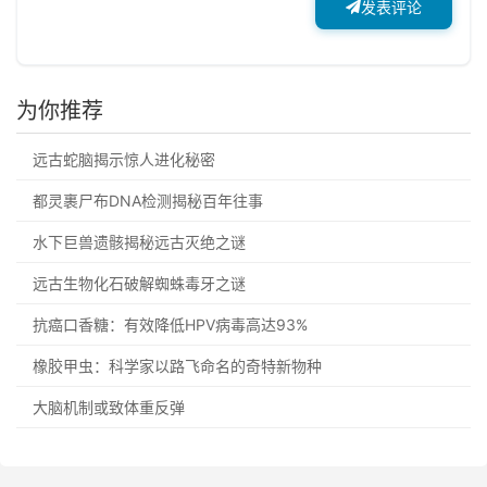
发表评论
为你推荐
远古蛇脑揭示惊人进化秘密
都灵裹尸布DNA检测揭秘百年往事
水下巨兽遗骸揭秘远古灭绝之谜
远古生物化石破解蜘蛛毒牙之谜
抗癌口香糖：有效降低HPV病毒高达93%
橡胶甲虫：科学家以路飞命名的奇特新物种
大脑机制或致体重反弹