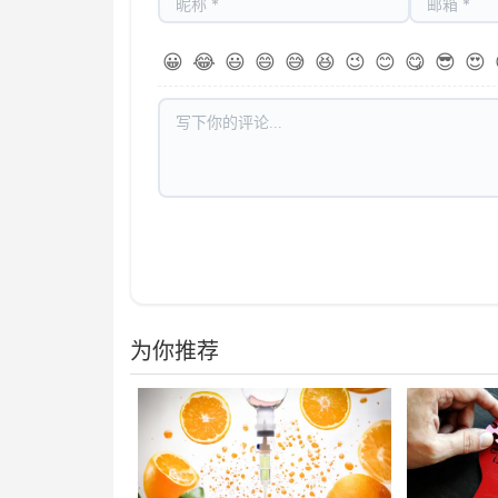
😀
😂
😃
😄
😅
😆
😉
😊
😋
😎
😍
为你推荐