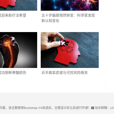
鼠迎来新疗法希望
五十岁脑部悄然转变：科学家发现
新认知变化
成功阻断脊髓损伤
近半痴呆症或与可控风险相关
鸟度，该主题使用Bootstrap V4自适应，主题设计好之后进行开源！
站长邮箱：chin