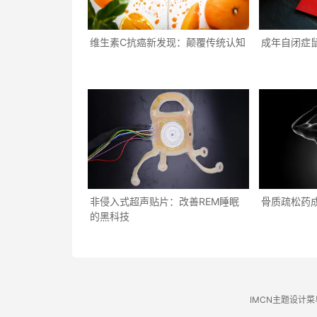
维生素C抗癌新发现：颠覆传统认知
成年自闭症
非侵入式超声贴片：改善REM睡眠
骨质疏松药
的黑科技
IMCN主题设计菜