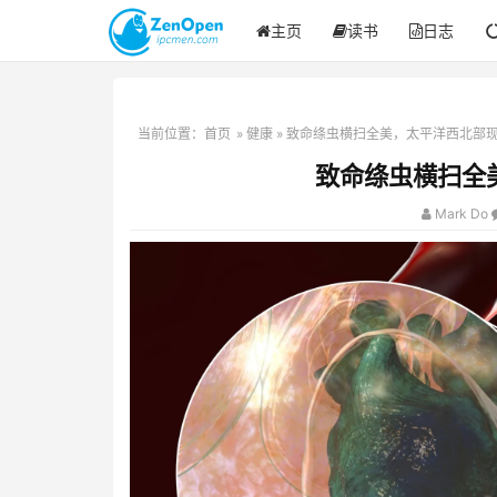
主页
读书
日志
当前位置：
首页
»
健康
» 致命绦虫横扫全美，太平洋西北部
致命绦虫横扫全
Mark Do