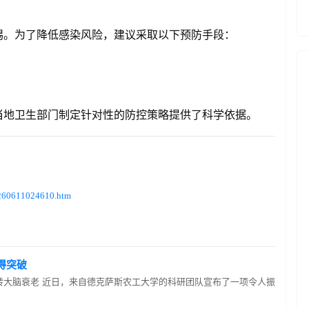
惕。为了降低感染风险，建议采取以下预防手段：
当地卫生部门制定针对性的防控策略提供了科学依据。
6/260611024610.htm
得突破
转大脑衰老 近日，来自德克萨斯农工大学的科研团队宣布了一项令人振