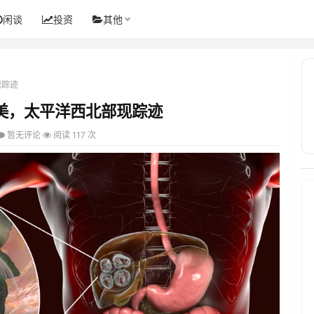
闲谈
投资
其他
现踪迹
美，太平洋西北部现踪迹
暂无评论
阅读 117 次