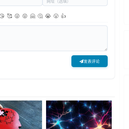
😘
🥰
😜
😝
🤗
🤔
😭
😤
👍
发表评论