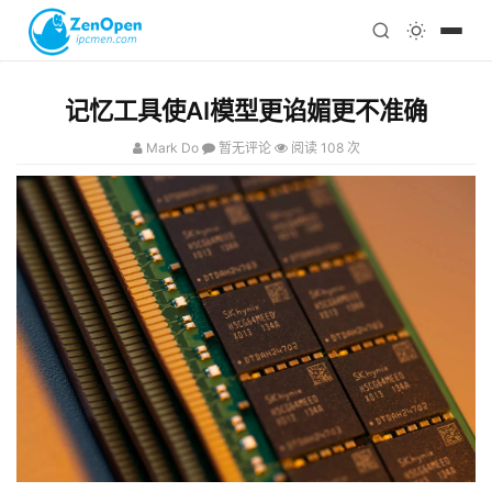
注册
科技
编程
记忆工具使AI模型更谄媚更不准确
心理
Mark Do
暂无评论
阅读 108 次