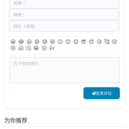
😀
😂
😃
😄
😅
😆
😉
😊
😋
😎
😍
😘
🥰
😜
😝
🤗
🤔
😭
😤
👍
发表评论
为你推荐