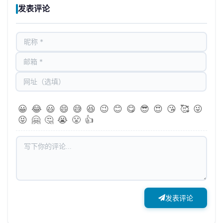
发表评论
😀
😂
😃
😄
😅
😆
😉
😊
😋
😎
😍
😘
🥰
😜
😝
🤗
🤔
😭
😤
👍
发表评论