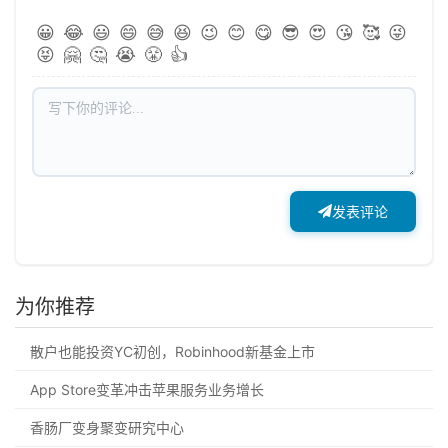
😀
😂
😃
😄
😅
😆
😉
😊
😋
😎
😍
😘
🥰
😜
😝
🤗
🤔
😭
😤
👍
发表评论
为你推荐
散户也能投资YC初创，Robinhood新基金上市
App Store变革冲击苹果服务业务增长
香肠厂变身聚变研究中心