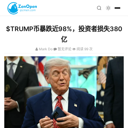
注册
科技
编程
$TRUMP币暴跌近98%，投资者损失380
心理
亿
Mark Do
暂无评论
阅读 99 次