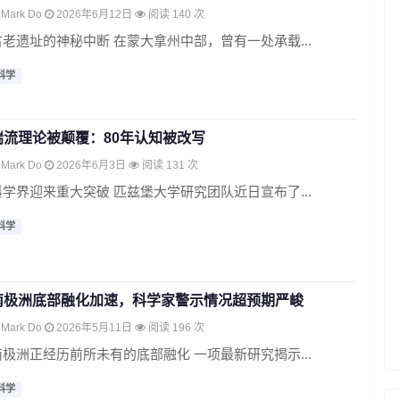
Mark Do
2026年6月12日
阅读 140 次
古老遗址的神秘中断 在蒙大拿州中部，曾有一处承载...
科学
湍流理论被颠覆：80年认知被改写
Mark Do
2026年6月3日
阅读 131 次
科学界迎来重大突破 匹兹堡大学研究团队近日宣布了...
科学
南极洲底部融化加速，科学家警示情况超预期严峻
Mark Do
2026年5月11日
阅读 196 次
南极洲正经历前所未有的底部融化 一项最新研究揭示...
科学