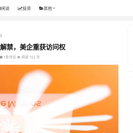
闲谈
投资
其他
权
c模型解禁，美企重获访问权
1条评论
阅读 152 次