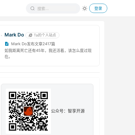
登录
Mark Do
Ta的个人站点
Mark Do发布文章2417篇
如我距离死亡还有45年，我还活着，该怎么度过现
在。
公众号：智享开源