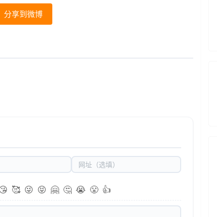
分享到微博
😘
🥰
😜
😝
🤗
🤔
😭
😤
👍