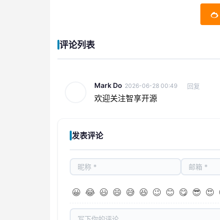
评论列表
Mark Do
回复
2026-06-28 00:49
欢迎关注智享开源
发表评论
😀
😂
😃
😄
😅
😆
😉
😊
😋
😎
😍