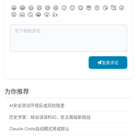
😀
😂
😃
😄
😅
😆
😉
😊
😋
😎
😍
😘
🥰
😜
😝
🤗
🤔
😭
😤
👍
发表评论
为你推荐
AI安全测试环境反成风险隐患
历史学家：硅谷误读科幻，民主面临新挑战
Claude Code自动模式将成默认