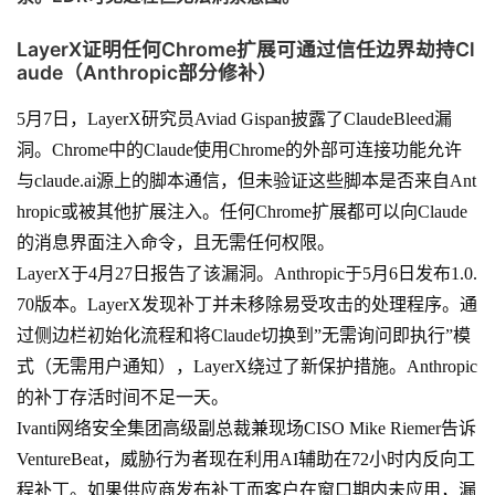
LayerX证明任何Chrome扩展可通过信任边界劫持Cl
aude（Anthropic部分修补）
5月7日，LayerX研究员Aviad Gispan披露了ClaudeBleed漏
洞。Chrome中的Claude使用Chrome的外部可连接功能允许
与claude.ai源上的脚本通信，但未验证这些脚本是否来自Ant
hropic或被其他扩展注入。任何Chrome扩展都可以向Claude
的消息界面注入命令，且无需任何权限。
LayerX于4月27日报告了该漏洞。Anthropic于5月6日发布1.0.
70版本。LayerX发现补丁并未移除易受攻击的处理程序。通
过侧边栏初始化流程和将Claude切换到”无需询问即执行”模
式（无需用户通知），LayerX绕过了新保护措施。Anthropic
的补丁存活时间不足一天。
Ivanti网络安全集团高级副总裁兼现场CISO Mike Riemer告诉
VentureBeat，威胁行为者现在利用AI辅助在72小时内反向工
程补丁。如果供应商发布补丁而客户在窗口期内未应用，漏