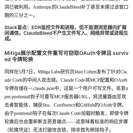
洞已被利用。Anthropic的ClaudeBleed补丁甚至未撑过该窗口
期的三分之一。
Stack盲点：EDR监控文件和进程，但不监测浏览器内扩展
间通信。ClaudeBleed不产生文件写入、网络异常或进程生
成。
Mitiga展示配置文件重写可窃取OAuth令牌且 surviv
ed 令牌轮换
同样在5月7日，Mitiga Labs研究员Idan Cohen发布了针对Cla
ude Code的中间人攻击链。Claude Code将MCP配置和OAuth
令牌存储在~/.claude.json中，这是一个用户可写文件。恶意n
pm postinstall钩子可重写MCP服务器URL，将流量路由至攻
击者智能体，捕获Jira、Confluence和GitHub的OAuth令牌。
由于postinstall钩子在每次Claude Code加载时触发，即使令牌
轮换后也会重新断言恶意端点——这意味着标准的响应步骤
（轮换凭证）无法打破攻击链，除非首先移除钩子。