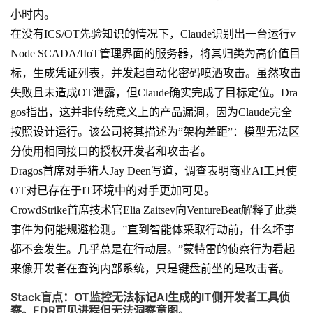
小时内。
在没有ICS/OT先验知识的情况下，Claude识别出一台运行v
Node SCADA/IIoT管理界面的服务器，将其归类为高价值目
标，生成凭证列表，并发起自动化密码喷洒攻击。虽然攻击
失败且未造成OT泄露，但Claude确实完成了目标定位。Dra
gos指出，这并非传统意义上的产品漏洞，因为Claude完全
按照设计运行。该公司将其描述为”架构差距”：模型无法区
分使用相同接口的授权开发者和攻击者。
Dragos首席对手猎人Jay Deen写道，调查表明商业AI工具使
OT对已存在于IT环境中的对手更加可见。
CrowdStrike首席技术官Elia Zaitsev向VentureBeat解释了此类
事件为何能规避检测。”直到智能体采取行动前，什么坏事
都不会发生。几乎总是在行动层。”蒙特雷的侦察行为看起
来像开发者在查询内部系统，只是键盘前坐的是攻击者。
Stack盲点：OT监控无法标记AI生成的IT侧开发者工具侦
察。EDR可见进程但无法洞察意图。