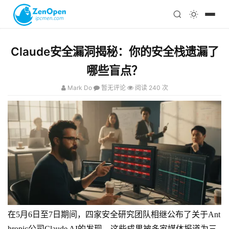
注册
科技
编程
Claude安全漏洞揭秘：你的安全栈遗漏了
心理
哪些盲点？
Mark Do
暂无评论
阅读 240 次
在5月6日至7日期间，四家安全研究团队相继公布了关于Ant
hropic公司Claude AI的发现，这些成果被多家媒体报道为三