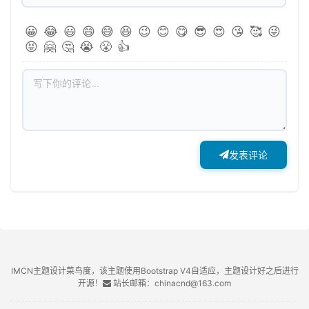
😀
😂
😃
😄
😅
😆
😉
😊
😋
😎
😍
😘
🥰
😜
😝
🤗
🤔
😭
😤
👍
发表评论
IMCN主题设计菜鸟度，该主题使用Bootstrap V4自适应，主题设计好之后进行
开源！
站长邮箱：chinacnd@163.com