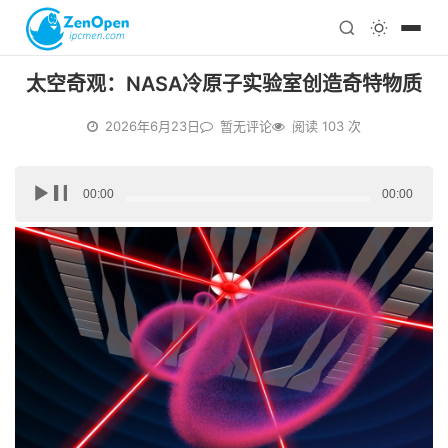
注册
科技
编程
太空奇观：NASA冷原子实验室创造奇特物质
心理
2026年6月23日
暂无评论
阅读 103 次
音
00:00
00:00
频
播
放
器