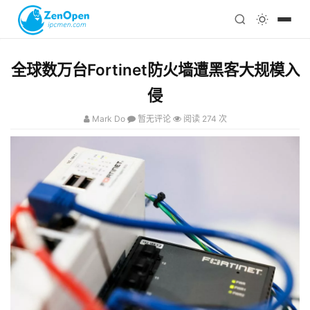
注册
科技
编程
全球数万台Fortinet防火墙遭黑客大规模入
心理
侵
Mark Do
暂无评论
阅读 274 次