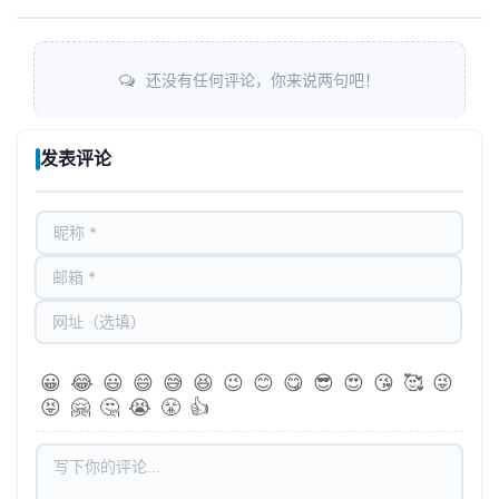
还没有任何评论，你来说两句吧！
发表评论
😀
😂
😃
😄
😅
😆
😉
😊
😋
😎
😍
😘
🥰
😜
😝
🤗
🤔
😭
😤
👍