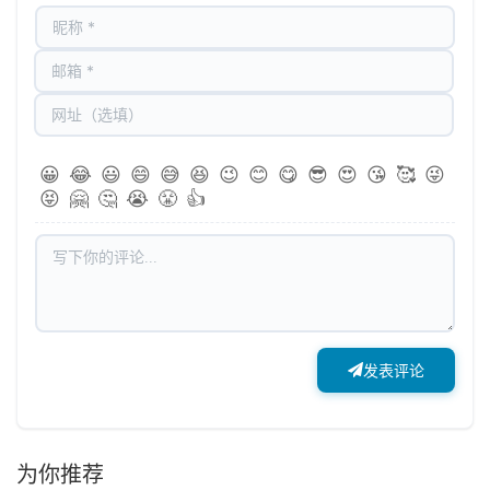
😀
😂
😃
😄
😅
😆
😉
😊
😋
😎
😍
😘
🥰
😜
😝
🤗
🤔
😭
😤
👍
发表评论
为你推荐