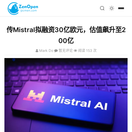
注册
科技
编程
传Mistral拟融资30亿欧元，估值飙升至2
心理
00亿
Mark Do
暂无评论
阅读 153 次