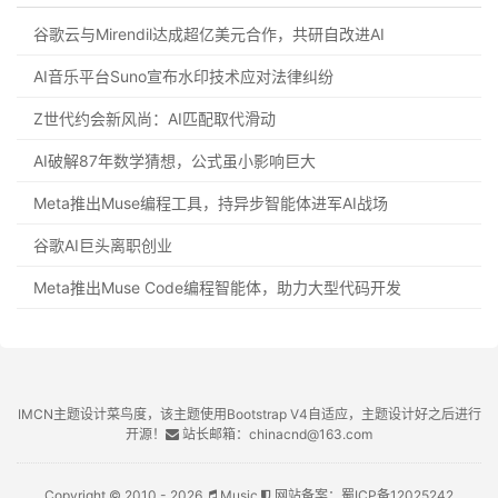
谷歌云与Mirendil达成超亿美元合作，共研自改进AI
AI音乐平台Suno宣布水印技术应对法律纠纷
Z世代约会新风尚：AI匹配取代滑动
AI破解87年数学猜想，公式虽小影响巨大
Meta推出Muse编程工具，持异步智能体进军AI战场
谷歌AI巨头离职创业
Meta推出Muse Code编程智能体，助力大型代码开发
IMCN主题设计菜鸟度，该主题使用Bootstrap V4自适应，主题设计好之后进行
开源！
站长邮箱：chinacnd@163.com
Copyright © 2010 - 2026
Music
网站备案：
蜀ICP备12025242