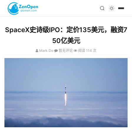
注册
科技
编程
SpaceX史诗级IPO：定价135美元，融资7
心理
50亿美元
Mark Do
暂无评论
阅读 114 次