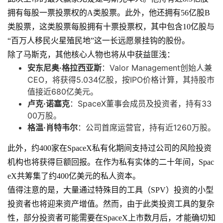
拥有每股一票投票权的A类股票。此外，他还拥有56亿股B
类股票，这类股票每股拥有十票投票权，其中包含10亿股与
“百万人移民火星殖民地”这一长远愿景挂钩的股份。
除了马斯克，其他核心人物也将从中获益匪浅：
安东尼奥·格拉西亚斯
：Valor Management创始人兼
CEO，将获得5.034亿股，按IPO价格计算，其持股市
值接近680亿美元。
卢克·诺塞克
：SpaceX董事会成员及投资者，持有33
00万股。
格温·肖特韦尔
：公司首席运营官，持有近1260万股。
此外，约400家在SpaceX私有化期间支持过公司的风险投资
机构也将获得巨额回报。在作为私有实体的二十年间，Spac
eX共筹集了约400亿美元的私人资本。
值得注意的是，大量通过特殊目的工具（SPV）投资的小型
投资者也将迎来资产增值。然而，由于此类投资工具的复杂
性，部分投资者可能需要在SpaceX上市数月后，才能确切知