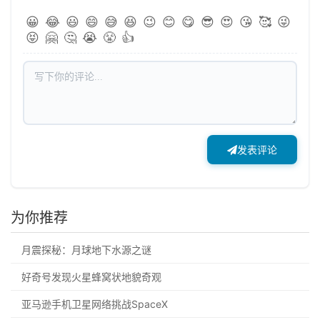
😀
😂
😃
😄
😅
😆
😉
😊
😋
😎
😍
😘
🥰
😜
😝
🤗
🤔
😭
😤
👍
发表评论
为你推荐
月震探秘：月球地下水源之谜
好奇号发现火星蜂窝状地貌奇观
亚马逊手机卫星网络挑战SpaceX