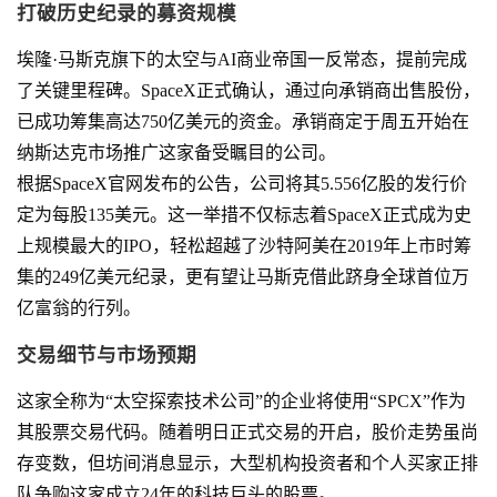
打破历史纪录的募资规模
埃隆·马斯克旗下的太空与AI商业帝国一反常态，提前完成
了关键里程碑。SpaceX正式确认，通过向承销商出售股份，
已成功筹集高达750亿美元的资金。承销商定于周五开始在
纳斯达克市场推广这家备受瞩目的公司。
根据SpaceX官网发布的公告，公司将其5.556亿股的发行价
定为每股135美元。这一举措不仅标志着SpaceX正式成为史
上规模最大的IPO，轻松超越了沙特阿美在2019年上市时筹
集的249亿美元纪录，更有望让马斯克借此跻身全球首位万
亿富翁的行列。
交易细节与市场预期
这家全称为“太空探索技术公司”的企业将使用“SPCX”作为
其股票交易代码。随着明日正式交易的开启，股价走势虽尚
存变数，但坊间消息显示，大型机构投资者和个人买家正排
队争购这家成立24年的科技巨头的股票。