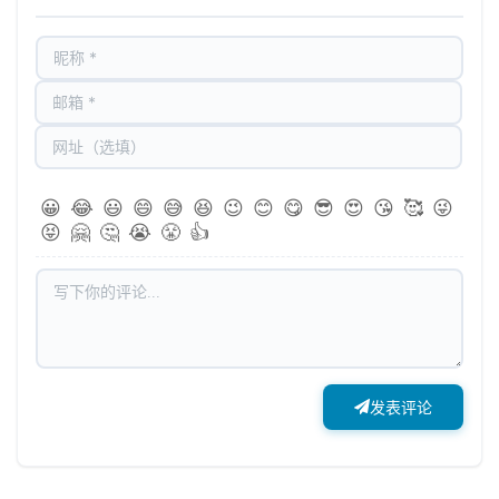
😀
😂
😃
😄
😅
😆
😉
😊
😋
😎
😍
😘
🥰
😜
😝
🤗
🤔
😭
😤
👍
发表评论