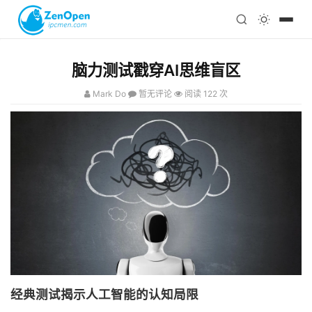
注册
科技
编程
脑力测试戳穿AI思维盲区
心理
Mark Do
暂无评论
阅读 122 次
经典测试揭示人工智能的认知局限