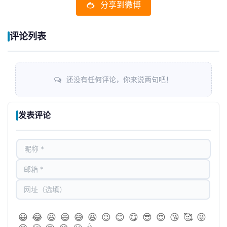
分享到微博
评论列表
还没有任何评论，你来说两句吧！
发表评论
😀
😂
😃
😄
😅
😆
😉
😊
😋
😎
😍
😘
🥰
😜