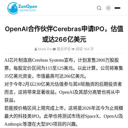
注册
科技
编程
OpenAI合作伙伴Cerebras申请IPO，估值
心理
或达266亿美元
Mark Do
暂无评论
阅读 164 次
AI芯片制造商Cerebras Systems宣布，计划发售2800万股股
票，每股定价区间为115至125美元。以此计算，公司将筹集
35亿美元资金，市值最高可达266亿美元。
对于今年2月以230亿美元估值参与其H轮融资的后期投资者
而言，这将带来显著收益。OpenAI及其部分高管也将从中
获益。
若能按价格区间上限完成上市，这将是2026年迄今为止规模
最大的科技类IPO。此举也将测试市场对SpaceX、OpenAI及
Anthropic等潜在大型IPO项目的兴趣。