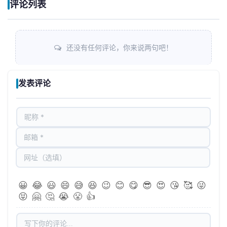
评论列表
还没有任何评论，你来说两句吧！
发表评论
😀
😂
😃
😄
😅
😆
😉
😊
😋
😎
😍
😘
🥰
😜
😝
🤗
🤔
😭
😤
👍