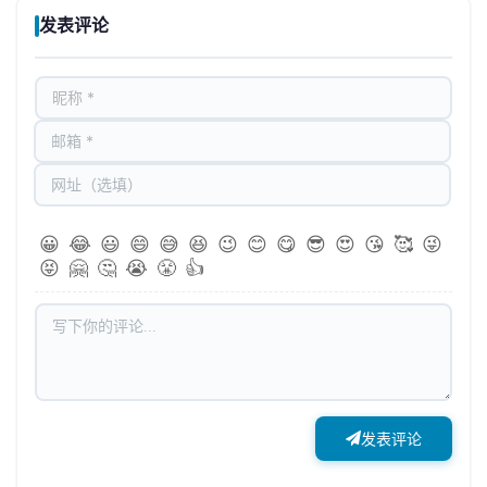
发表评论
😀
😂
😃
😄
😅
😆
😉
😊
😋
😎
😍
😘
🥰
😜
😝
🤗
🤔
😭
😤
👍
发表评论