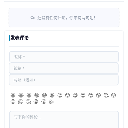
还没有任何评论，你来说两句吧！
发表评论
😀
😂
😃
😄
😅
😆
😉
😊
😋
😎
😍
😘
🥰
😜
😝
🤗
🤔
😭
😤
👍