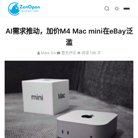
注册
科技
编程
AI需求推动，加价M4 Mac mini在eBay泛
心理
滥
Mark Do
暂无评论
阅读 196 次