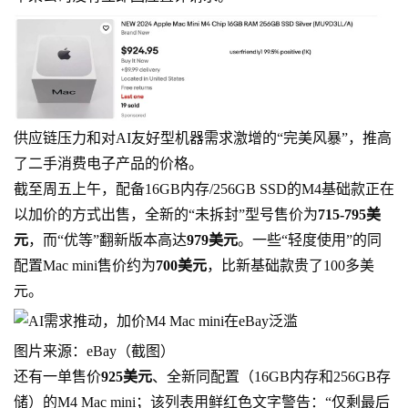
供应链压力和对AI友好型机器需求激增的“完美风暴”，推高
了二手消费电子产品的价格。
截至周五上午，配备16GB内存/256GB SSD的M4基础款正在
以加价的方式出售，全新的“未拆封”型号售价为
715-795美
元
，而“优等”翻新版本高达
979美元
。一些“轻度使用”的同
配置Mac mini售价约为
700美元
，比新基础款贵了100多美
元。
图片来源：eBay（截图）
还有一单售价
925美元
、全新同配置（16GB内存和256GB存
储）的M4 Mac mini；该列表用鲜红色文字警告：“仅剩最后