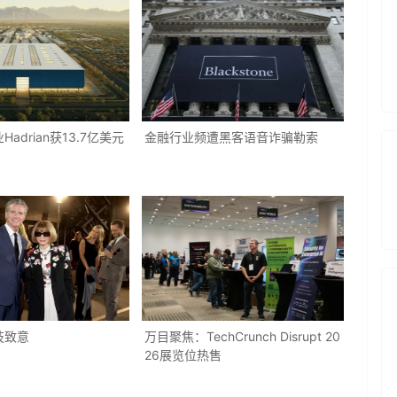
adrian获13.7亿美元
金融行业频遭黑客语音诈骗勒索
技致意
万目聚焦：TechCrunch Disrupt 20
26展览位热售