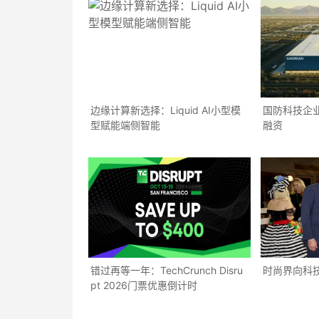
边缘计算新选择：Liquid AI小型模
国防科技企业H
型赋能端侧智能
融资
错过再等一年：TechCrunch Disru
时尚界向科
pt 2026门票优惠倒计时