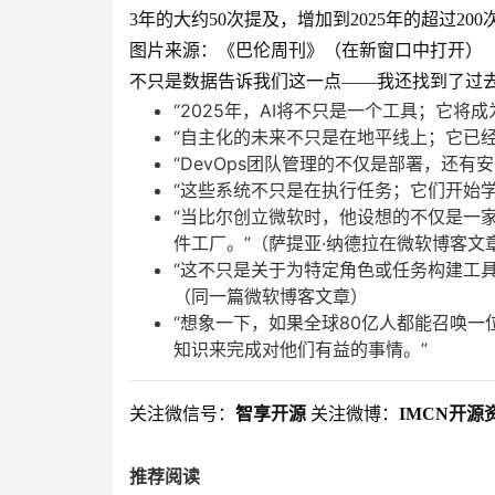
3年的大约50次提及，增加到2025年的超过20
图片来源：《巴伦周刊》（在新窗口中打开）
不只是数据告诉我们这一点——我还找到了过
“2025年，AI将不只是一个工具；它将
“自主化的未来不只是在地平线上；它已
“DevOps团队管理的不仅是部署，还有安
“这些系统不只是在执行任务；它们开始
“当比尔创立微软时，他设想的不仅是一
件工厂。”（萨提亚·纳德拉在微软博客文
“这不只是关于为特定角色或任务构建工
（同一篇微软博客文章）
“想象一下，如果全球80亿人都能召唤
知识来完成对他们有益的事情。”
关注微信号：
智享开源
关注微博：
IMCN开源
推荐阅读