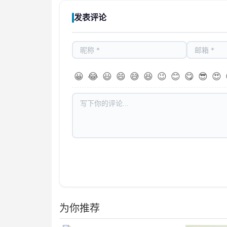
发表评论
😀
😂
😃
😄
😅
😆
😉
😊
😋
😎
😍
为你推荐