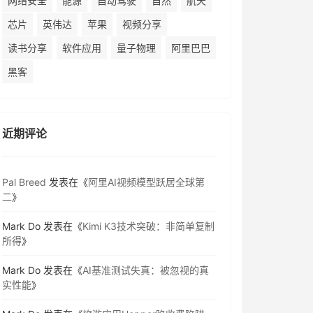
网络安全
能源
自动驾驶
自然
航天
芯片
英伟达
苹果
视频分享
读书分享
软件应用
量子物理
阿里巴巴
黑客
近期评论
Pal Breed
发表在《
阿里AI视频模型跃居全球第
二
》
Mark Do
发表在《
Kimi K3技术突破：非简单复制
所得
》
Mark Do
发表在《
AI基准测试失真：被忽视的真
实性能
》