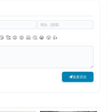
😘
🥰
😜
😝
🤗
🤔
😭
😤
👍
发表评论