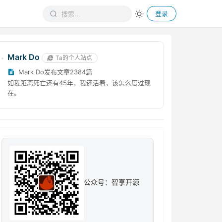
登录
Mark Do
Ta的个人站点
Mark Do发布文章2384篇
如我距离死亡还有45年，我还活着，该怎么度过现
在。
公众号：智享开源