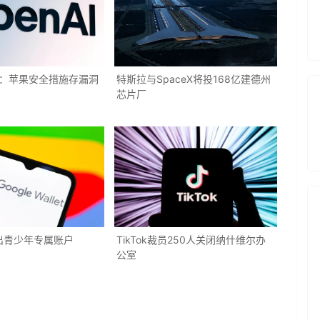
反击：苹果安全措施存漏洞
特斯拉与SpaceX将投168亿建德州
芯片厂
出青少年专属账户
TikTok裁员250人关闭纳什维尔办
公室