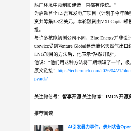
船厂环境中预制和建造一直都有传统。”
为启动首个1.5吉瓦发电厂项目（计划于今年晚些时
资共筹集3.8亿美元。本轮融资由VXI Capital领投，At On
投。
与许多核能初创公司不同，Blue Energy
urewicz受到Venture Global建造液
LNG项目的方法后，他表示“豁然开朗”。
他说：“他们用这种方法将工期缩短了一半，极
原文链接：
https://techcrunch.com/2026/04/21/blue-
pyards/
关注微信号：
智享开源
关注微博：
IMCN开源
推荐阅读
AI引发暴力事件，佛州状告Open