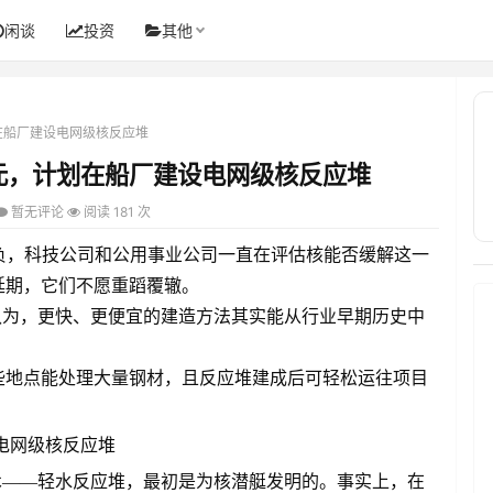
闲谈
投资
其他
，计划在船厂建设电网级核反应堆
8亿美元，计划在船厂建设电网级核反应堆
暂无评论
阅读 181 次
负，科技公司和公用事业公司一直在评估核能否缓解这一
延期，它们不愿重蹈覆辙。
Jurewicz认为，更快、更便宜的建造方法其实能从行业早期历史中
因为这些地点能处理大量钢材，且反应堆建成后可轻松运往项目
见的核电技术——轻水反应堆，最初是为核潜艇发明的。事实上，在