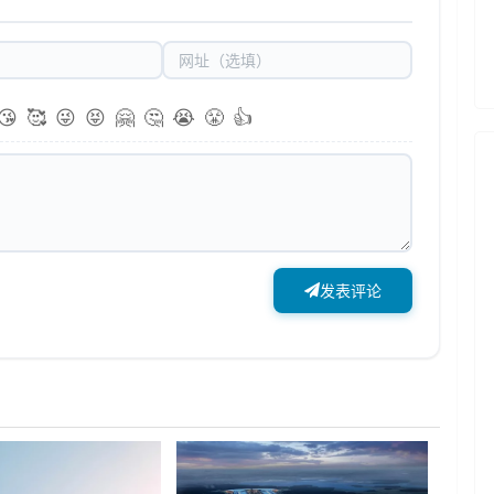
😘
🥰
😜
😝
🤗
🤔
😭
😤
👍
发表评论