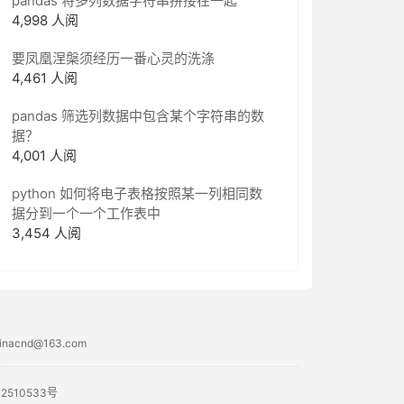
pandas 将多列数据字符串拼接在一起
4,998 人阅
要凤凰涅槃须经历一番心灵的洗涤
4,461 人阅
pandas 筛选列数据中包含某个字符串的数
据？
4,001 人阅
python 如何将电子表格按照某一列相同数
据分到一个一个工作表中
3,454 人阅
acnd@163.com
02510533号