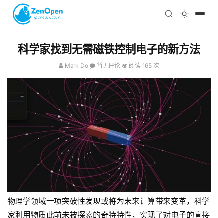
注册
科技
编程
科学家找到无需磁铁控制电子的新方法
心理
Mark Do
暂无评论
阅读 165 次
物理学领域一项突破性发现或将为未来计算带来变革，科学
家利用物质此前未被探索的奇特特性，实现了对电子的直接