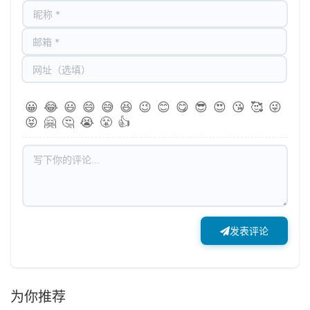
😀
😂
😃
😄
😅
😆
😉
😊
😋
😎
😍
😘
🥰
😜
😝
🤗
🤔
😭
😤
👍
发表评论
为你推荐