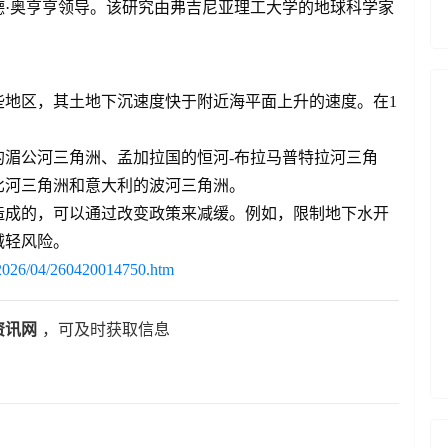
·奥亨亨领导。该研究由弗吉尼亚理工大学的地球科学家
些地区，其土地下沉速度快于附近海平面上升的速度。在1
湄公河三角洲、孟加拉国的恒河-布拉马普特拉河三角
比河三角洲和意大利的波河三角洲。
造成的，可以通过改变政策来减缓。例如，限制地下水开
减轻风险。
s/2026/04/260420014750.htm
资讯网
，可及时获取信息