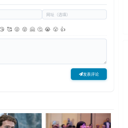
😘
🥰
😜
😝
🤗
🤔
😭
😤
👍
发表评论