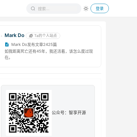
登录
Mark Do
Ta的个人站点
Mark Do发布文章2425篇
如我距离死亡还有45年，我还活着，该怎么度过现
在。
公众号：智享开源