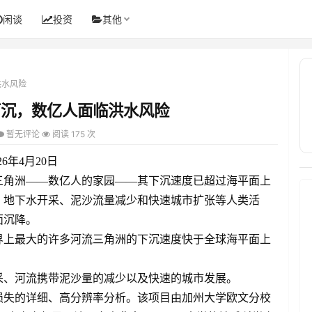
闲谈
投资
其他
洪水风险
下沉，数亿人面临洪水风险
暂无评论
阅读 175 次
6年4月20日
三角洲——数亿人的家园——其下沉速度已超过海平面上
，地下水开采、泥沙流量减少和快速城市扩张等人类活
面沉降。
界上最大的许多河流三角洲的下沉速度快于全球海平面上
采、河流携带泥沙量的减少以及快速的城市发展。
损失的详细、高分辨率分析。该项目由加州大学欧文分校