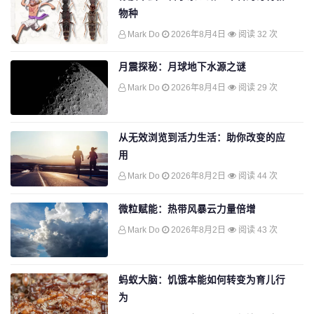
物种
Mark Do
2026年8月4日
阅读 32 次
月震探秘：月球地下水源之谜
Mark Do
2026年8月4日
阅读 29 次
从无效浏览到活力生活：助你改变的应
用
Mark Do
2026年8月2日
阅读 44 次
微粒赋能：热带风暴云力量倍增
Mark Do
2026年8月2日
阅读 43 次
蚂蚁大脑：饥饿本能如何转变为育儿行
为