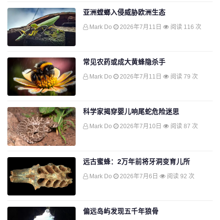
亚洲螳螂入侵威胁欧洲生态
Mark Do
2026年7月11日
阅读 116 次
常见农药或成大黄蜂隐杀手
Mark Do
2026年7月11日
阅读 79 次
科学家揭穿婴儿响尾蛇危险迷思
Mark Do
2026年7月10日
阅读 87 次
远古蜜蜂：2万年前将牙洞变育儿所
Mark Do
2026年7月6日
阅读 92 次
偏远岛屿发现五千年狼骨