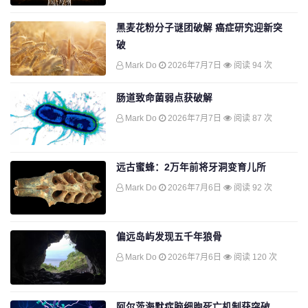
黑麦花粉分子谜团破解 癌症研究迎新突
破
Mark Do
2026年7月7日
阅读 94 次
肠道致命菌弱点获破解
Mark Do
2026年7月7日
阅读 87 次
远古蜜蜂：2万年前将牙洞变育儿所
Mark Do
2026年7月6日
阅读 92 次
偏远岛屿发现五千年狼骨
Mark Do
2026年7月6日
阅读 120 次
阿尔茨海默症脑细胞死亡机制获突破