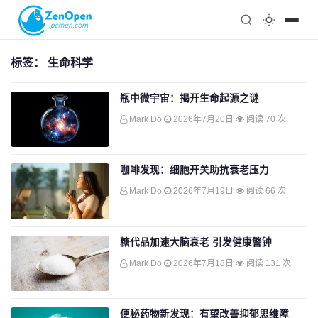
注册
科技
编程
标签：
生命科学
心理
瓶中微宇宙：揭开生命起源之谜
Mark Do
2026年7月20日
阅读 70 次
咖啡发现：细胞开关助抗衰老压力
Mark Do
2026年7月19日
阅读 66 次
糖代品加速大脑衰老 引发健康警钟
Mark Do
2026年7月18日
阅读 131 次
便秘药物新发现：有望改善抑郁思维障