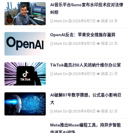
AI音乐平台Suno宣布水印技术应对法律
纠纷
Mark Do
2026年8月7日
阅读 19 次
OpenAI反击：苹果安全措施存漏洞
Mark Do
2026年8月7日
阅读 22 次
TikTok裁员250人关闭纳什维尔办公室
Mark Do
2026年8月7日
阅读 21 次
AI破解87年数学猜想，公式虽小影响巨
大
Mark Do
2026年8月6日
阅读 32 次
Meta推出Muse编程工具，持异步智能
体进军AI战场