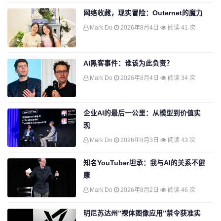
网络收藏，现实冒险：Outernet的魔力
Mark Do
2026年8月4日
阅读 41 次
AI黑客事件：谁该为此负责？
Mark Do
2026年8月4日
阅读 34 次
企业AI的最后一公里：从模型到价值实
现
Mark Do
2026年8月3日
阅读 43 次
知名YouTuber坦承：我与AI的关系不健
康
Mark Do
2026年8月2日
阅读 46 次
明尼苏达州”裸体图像应用”禁令获准实