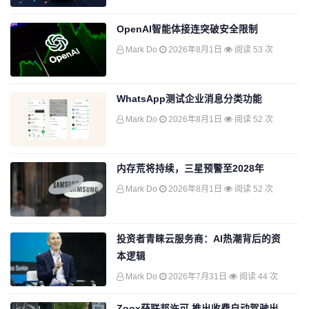
OpenAI智能体接连突破安全限制
Mark Do
2026年8月1日
阅读 53 次
WhatsApp测试企业消息分类功能
Mark Do
2026年8月1日
阅读 52 次
内存荒将持续，三星预警至2028年
Mark Do
2026年8月1日
阅读 52 次
投资者青睐云服务商：AI热潮背后的资
本逻辑
Mark Do
2026年7月31日
阅读 44 次
Zoox获联邦许可 推出收费自动驾驶出