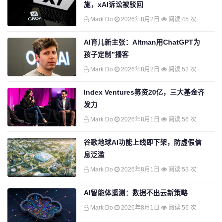
施，xAI诉讼被驳回
Mark Do
2026年8月2日
阅读 45 次
AI育儿新主张：Altman用ChatGPT为
孩子定制”播客
Mark Do
2026年8月2日
阅读 52 次
Index Ventures募资20亿，三大基金齐
发力
Mark Do
2026年8月1日
阅读 56 次
谷歌地球AI功能上线即下架，防虚假信
息泛滥
Mark Do
2026年8月1日
阅读 53 次
AI智能体遥测：数据不出云新策略
Mark Do
2026年8月1日
阅读 56 次