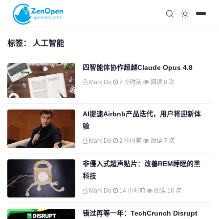
注册
科技
编程
标签：
人工智能
心理
四智能体协作超越Claude Opus 4.8
Mark Do
2 小时前
阅读 8 次
AI提速Airbnb产品迭代，用户将迎新体
验
Mark Do
2 小时前
阅读 7 次
非侵入式超声贴片：改善REM睡眠的黑
科技
Mark Do
14 小时前
阅读 16 次
错过再等一年：TechCrunch Disrupt