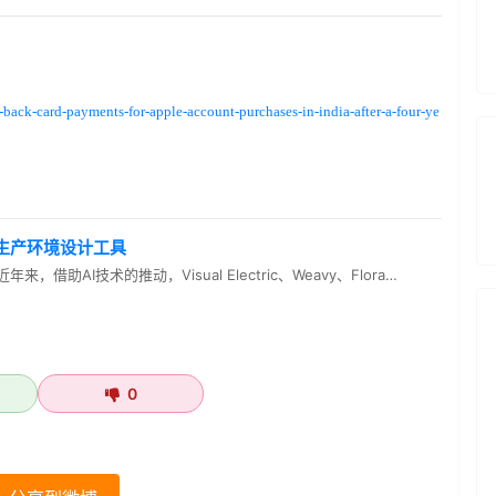
back-card-payments-for-apple-account-purchases-in-india-after-a-four-ye
注生产环境设计工具
，借助AI技术的推动，Visual Electric、Weavy、Flora…
0