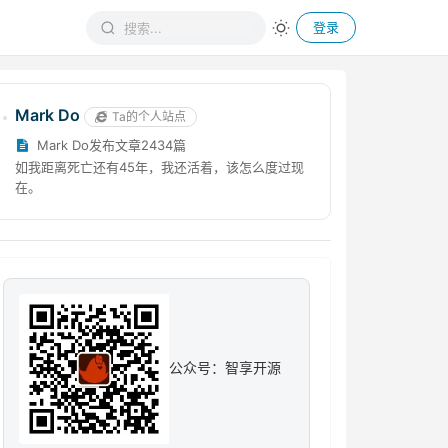
登录
Mark Do
Ta的个人站点
Mark Do发布文章2434篇
如我距离死亡还有45年，我还活着，该怎么度过现
在。
公众号：智享开源