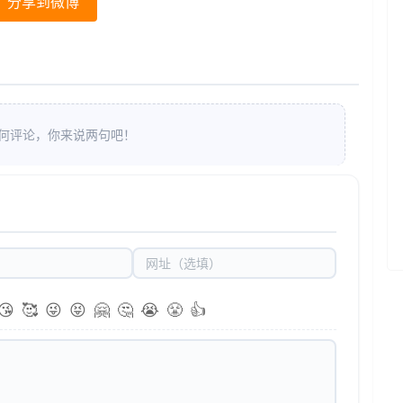
分享到微博
何评论，你来说两句吧！
😘
🥰
😜
😝
🤗
🤔
😭
😤
👍