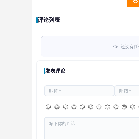
评论列表
还没有任
发表评论
😀
😂
😃
😄
😅
😆
😉
😊
😋
😎
😍