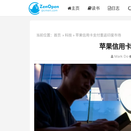
主页
读书
日志
当前位置：
首页
»
科技
» 苹果信用卡支付重返印度市场
苹果信用
Mark Do