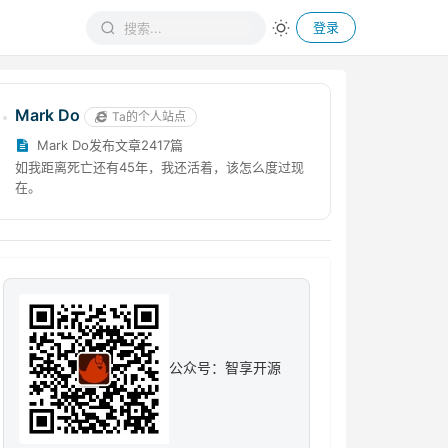
登录
Mark Do
Ta的个人站点
Mark Do发布文章2417篇
如我距离死亡还有45年，我还活着，该怎么度过现
在。
公众号：智享开源