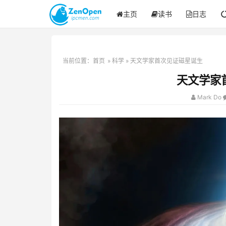
主页
读书
日志
当前位置：
首页
»
科学
» 天文学家首次见证磁星诞生
天文学家
Mark Do