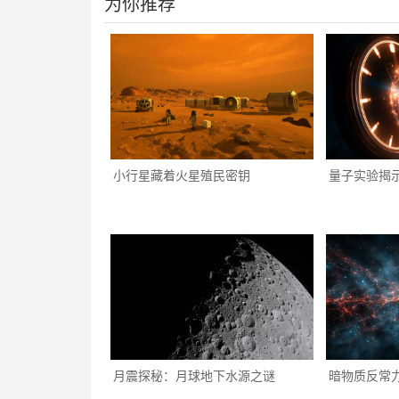
为你推荐
小行星藏着火星殖民密钥
量子实验揭
月震探秘：月球地下水源之谜
暗物质反常