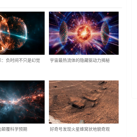
示：负时间不只是幻觉
宇宙最热流体的隐藏驱动力揭秘
力颠覆科学预期
好奇号发现火星蜂窝状地貌奇观