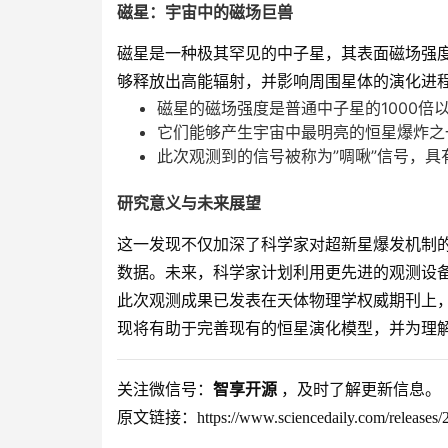
磁星：宇宙中的磁场巨兽
磁星是一种极其罕见的中子星，其表面磁场强
够释放出高能辐射，并影响周围星体的演化进
磁星的磁场强度是普通中子星的1000倍
它们能够产生宇宙中最明亮的恒星爆炸之
此次观测到的信号被称为”啁啾”信号，具
研究意义与未来展望
这一发现不仅加深了科学家对超新星爆发机制
数据。未来，科学家计划利用更先进的观测设
此次观测成果已发表在天体物理学权威期刊上
现将有助于完善现有的恒星演化模型，并为理
关注微信号：
智享开源
，及时了解更新信息。
原文链接：https://www.sciencedaily.com/releases/