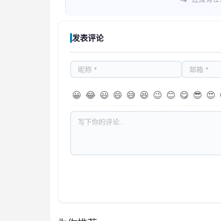
发表评论
😀
😂
😃
😄
😅
😆
😉
😊
😋
😎
😍