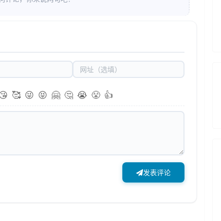
😘
🥰
😜
😝
🤗
🤔
😭
😤
👍
发表评论