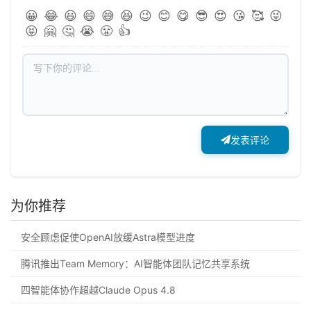
😀
😂
😃
😄
😅
😆
😉
😊
😋
😎
😍
😘
🥰
😜
😝
🤗
🤔
😭
😤
👍
发表评论
为你推荐
安全顾虑促使OpenAI放缓Astra模型进度
腾讯推出Team Memory：AI智能体团队记忆共享系统
四智能体协作超越Claude Opus 4.8