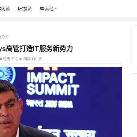
闲谈
投资
其他
务新势力
sys高管打造IT服务新势力
暂无评论
阅读 119 次