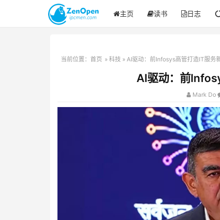
主页
读书
日志
当前位置：
首页
»
科技
» AI驱动：前Infosys高管打造IT服
AI驱动：前Info
Mark Do