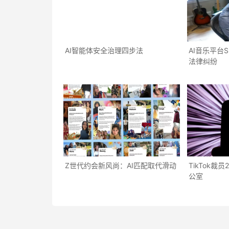
AI智能体安全治理四步法
AI音乐平台
法律纠纷
Z世代约会新风尚：AI匹配取代滑动
TikTok裁
公室