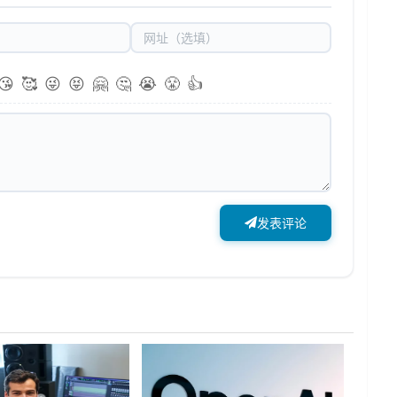
😘
🥰
😜
😝
🤗
🤔
😭
😤
👍
发表评论