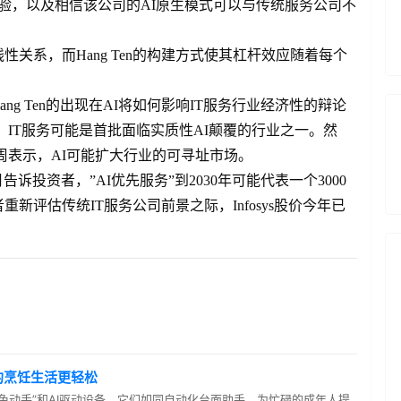
职业生涯经验，以及相信该公司的AI原生模式可以与传统服务公司不
呈线性关系，而Hang Ten的构建方式使其杠杆效应随着每个
ng Ten的出现在AI将如何影响IT服务行业经济性的辩论
认为，IT服务可能是首批面临实质性AI颠覆的行业之一。然
kani)本周表示，AI可能扩大行业的可寻址市场。
月告诉投资者，”AI优先服务”到2030年可能代表一个3000
新评估传统IT服务公司前景之际，Infosys股价今年已
的烹饪生活更轻松
免动手”和AI驱动设备，它们如同自动化台面助手，为忙碌的成年人提