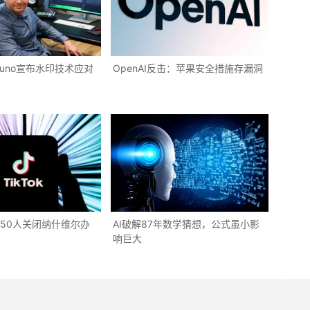
Suno宣布水印技术应对
OpenAI反击：苹果安全措施存漏洞
员250人关闭纳什维尔办
AI破解87年数学猜想，公式虽小影
响巨大