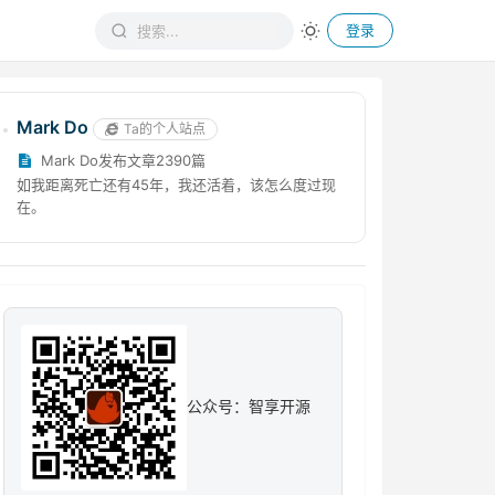
登录
Mark Do
Ta的个人站点
Mark Do发布文章2390篇
如我距离死亡还有45年，我还活着，该怎么度过现
在。
公众号：智享开源