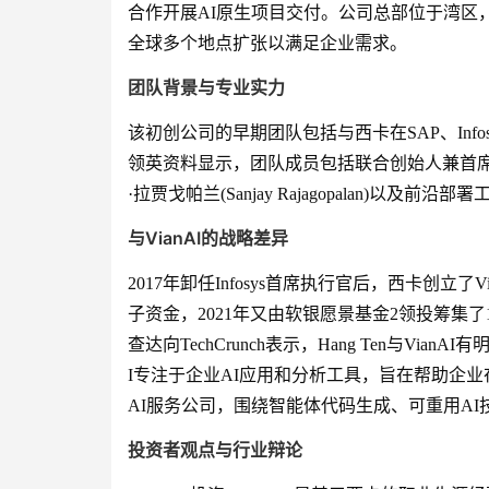
合作开展AI原生项目交付。公司总部位于湾区
全球多个地点扩张以满足企业需求。
团队背景与专业实力
该初创公司的早期团队包括与西卡在SAP、Info
领英资料显示，团队成员包括联合创始人兼首席技术官纳
·拉贾戈帕兰(Sanjay Rajagopalan)以及前沿部
与VianAI的战略差异
2017年卸任Infosys首席执行官后，西卡创立了
子资金，2021年又由软银愿景基金2领投筹集了1
查达向TechCrunch表示，Hang Ten与Vi
I专注于企业AI应用和分析工具，旨在帮助企业在
AI服务公司，围绕智能体代码生成、可重用A
投资者观点与行业辩论