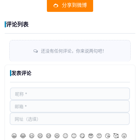
分享到微博
评论列表
还没有任何评论，你来说两句吧！
发表评论
😀
😂
😃
😄
😅
😆
😉
😊
😋
😎
😍
😘
🥰
😜