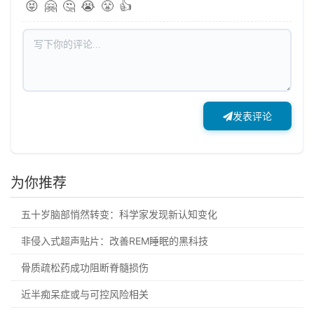
😝
🤗
🤔
😭
😤
👍
发表评论
为你推荐
五十岁脑部悄然转变：科学家发现新认知变化
非侵入式超声贴片：改善REM睡眠的黑科技
骨质疏松药成功阻断脊髓损伤
近半痴呆症或与可控风险相关