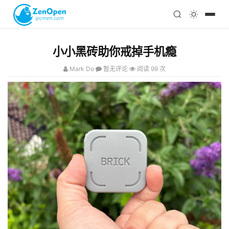
注册
科技
编程
小小黑砖助你戒掉手机瘾
心理
Mark Do
暂无评论
阅读 99 次