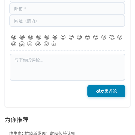
😀
😂
😃
😄
😅
😆
😉
😊
😋
😎
😍
😘
🥰
😜
😝
🤗
🤔
😭
😤
👍
发表评论
为你推荐
维生素C抗癌新发现：颠覆传统认知