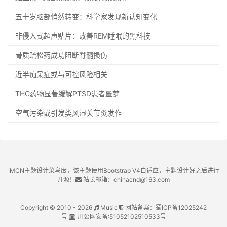
五十岁脑部悄然转变：科学家发现新认知变化
非侵入式超声贴片：改善REM睡眠的黑科技
骨质疏松药成功阻断脊髓损伤
近半痴呆症或与可控风险相关
THC药物显著缓解PTSD患者噩梦
空气污染或引发类风湿关节炎发作
IMCN主题设计菜鸟度，该主题使用Bootstrap V4自适应，主题设计好之后进行
开源！
站长邮箱：chinacnd@163.com
Copyright © 2010 - 2026
Music
网站备案：
蜀ICP备12025242
号
川公网安备:
51052102510533号