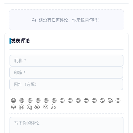
还没有任何评论，你来说两句吧！
发表评论
😀
😂
😃
😄
😅
😆
😉
😊
😋
😎
😍
😘
🥰
😜
😝
🤗
🤔
😭
😤
👍